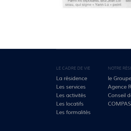
LE CADRE DE VIE
NOTRE RÉS
La résidence
le Group
Les services
Agence R
Les activités
Conseil 
Les locatifs
COMPA
Les formalités