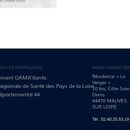
EAU DE PARTENAIRES
NOUS CONTACTER
Résidence « Le
ement GAMA’tlantic
Verger »
égionale de Santé des Pays de la Loire
10 bis, Côte Sain
départemental 44
Denis
44470 MAUVES
S
SUR LOIRE
Tél : 02.40.25.53.19